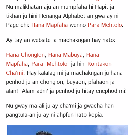
Nu malikhatan aju an mumpfaha hi Hapit ja
tikhan ju hini Henanga Alphabet an gwa ay ni
Page chi:
Hana Mapfaha
wenno
Para Mehtolo
.
Ay tay an website ja machakngan hay hato:
Hana Chonglon
,
Hana Mabuya
,
Hana
Mapfaha
,
Para Mehtolo
ja hini
Kontakon
Cha'mi
. Hay kalalag mi ja machakngan ju hana
penhod ju an chonglon, buyaon, pfahaon ja
alan! Alam adni' ja penhod ju hitay enephod mi!
Nu gway ma-ali ju ay cha'mi ja gwacha han
pangtula-an ju ay ni ahpfun hato kopia.